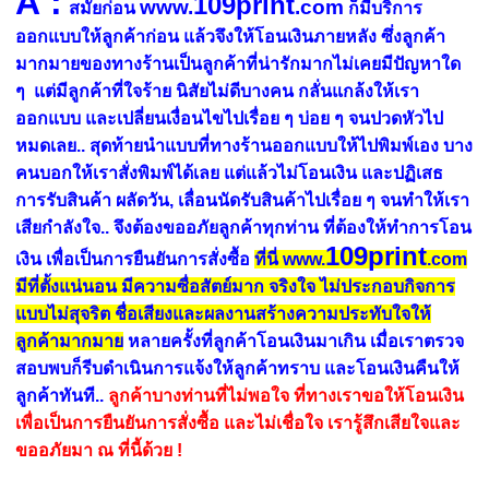
A
:
109print
www.
.com
สมัยก่อน
ก็มีบริการ
ออกแบบให้ลูกค้าก่อน แล้วจึงให้โอนเงินภายหลัง ซึ่งลูกค้า
มากมายของทางร้าน
เป็นลูกค้าที่น่ารักมากไม่เคยมีปัญหาใด
ๆ แต่มีลูกค้าที่ใจร้าย นิสัยไม่ดีบางคน กลั่นแกล้งให้เรา
ออกแบบ และเปลี่ยนเงื่อนไขไปเรื่อย ๆ บ่อย ๆ จนปวดหัวไป
หมดเลย.. สุดท้ายนำแบบที่ทางร้านออกแบบให้ไปพิมพ์เอง บาง
คนบอกให้เราสั่งพิมพ์ได้เลย แต่แล้วไม่โอนเงิน และปฏิเสธ
การรับสินค้า ผลัดวัน, เลื่อนนัดรับสินค้าไปเรื่อย ๆ จนทำให้เรา
เสียกำลังใจ.. จึงต้องขออภัยลูกค้าทุกท่าน ที่ต้องให้ทำการโอน
109print
เงิน เพื่อเป็นการยืนยันการสั่งซื้อ
ที่นี่ www.
.com
มีที่ตั้งแน่นอน มีความซื่อสัตย์มาก จริงใจ ไม่ประกอบกิจการ
แบบไม่สุจริต ชื่อเสียงและผลงานสร้างความประทับใจให้
ลูกค้ามากมาย
หลายครั้งที่ลูกค้าโอนเงินมาเกิน เมื่อเราตรวจ
สอบพบก็รีบดำเนินการแจ้งให้ลูกค้าทราบ และโอนเงินคืนให้
ลูกค้าทันที..
ลูกค้าบางท่านที่ไม่พอใจ ที่ทางเราขอให้โอนเงิน
เพื่อเป็นการยืนยันการสั่งซื้อ และไม่เชื่อใจ เรารู้สึกเสียใจและ
ขออภัยมา ณ ที่นี้ด้วย !