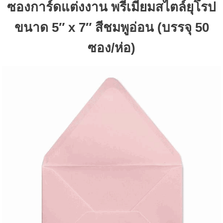
ซองการ์ดแต่งงาน พรีเมี่ยมสไตล์ยุโรป
ขนาด 5″ x 7″ สีชมพูอ่อน (บรรจุ 50
ซอง/ห่อ)