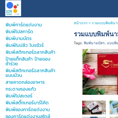
หน้าแรก
>
รวมแบบพิมพ์นาม
พิมพ์การ์ดแต่งงาน
พิมพ์โปสการ์ด
รวมแบบพิมพ์นาม
พิมพ์นามบัตร
Tags:
พิมพ์นามบัตร
,
แบบพิ
พิมพ์ใบปลิว โบรชัวร์
พิมพ์สติกเกอร์ฉลากสินค้า
ป้ายแท็กสินค้า ป้ายของ
ชำร่วย
พิมพ์สติกเกอร์ฉลากสินค้า
แบบม้วน
สายคาดกล่องอาหาร
กระดาษรองแก้ว
พิมพ์โปสเตอร์
พิมพ์สติ๊กเกอร์บาร์โค้ด
พิมพ์ซองการ์ดแต่งงาน
ซองการ์ดแต่งงานสไตล์