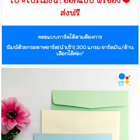
ใบ ⭐️โปรโมชั่น : ออกแบบ ฟรีซอง ❤️
ส่งฟรี
คละแบบการ์ดได้ตามต้องการ
พิมพ์ด้วยกระดาษอาร์ต(นำเข้า) 300 แกรม อาร์ตมัน/ด้าน
เลือกได้ค่ะ✅