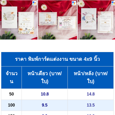
ราคา พิมพ์การ์ดแต่งงาน ขนาด 4x9 นิ้ว
จำนว
หน้าเดียว (บาท/
หน้า/หลัง (บาท/
น
ใบ)
ใบ)
50
10.8
14.8
100
9.5
13.5