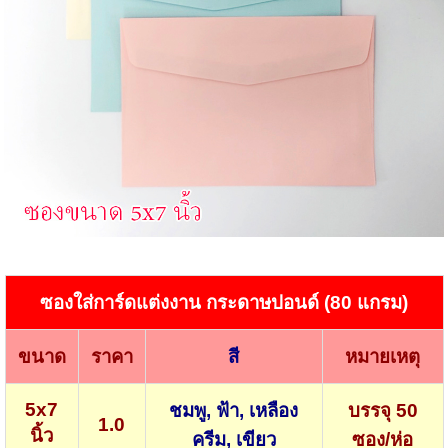
ซองใส่การ์ดแต่งงาน กระดาษปอนด์ (80 แกรม)
ขนาด
ราคา
สี
หมายเหตุ
5x7
ชมพู, ฟ้า, เหลือง
บรรจุ 50
1.0
นิ้ว
ครีม, เขียว
ซอง/ห่อ