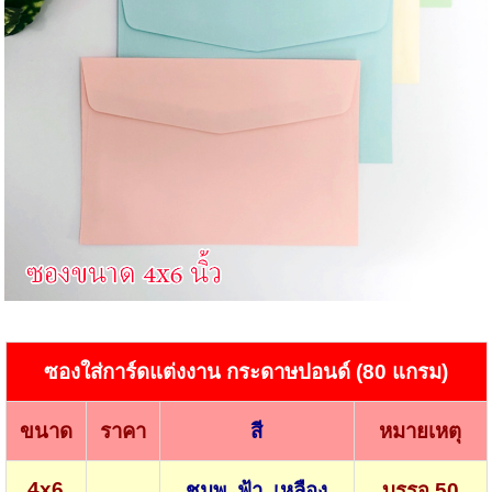
ซองใส่การ์ดแต่งงาน กระดาษปอนด์ (80 แกรม)
ขนาด
ราคา
สี
หมายเหตุ
4x6
ชมพู, ฟ้า, เหลือง
บรรจุ 50